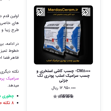
اولین قدم د
های خاصی وج
طرح زیبا و ش
در ادامه، ب
خطوط تمیز 
ظاهر فضا ا
CM8000- چسب کاشی استخری و
نکته دیگری 
چسب سرامیک اسلب پودری تک
سرامیک پرس
جزئی
میدهد.
۱۲.۹۵۰.۰۰۰
ریال
چطوری سر
3
امتیاز
4.67
8 نکته طلایی قبل از خرید کاشی و سرامیک که هیچ فروشنده ایی نمیخواهد شما بدانید
از 5 امتیاز