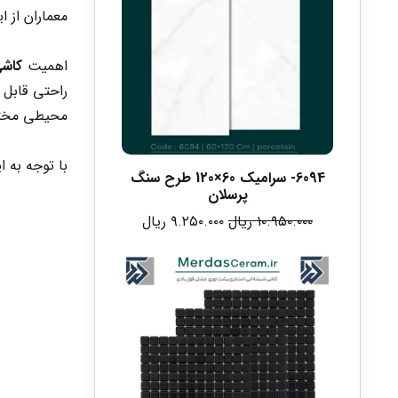
معماران از 
اهمیت
کاش
راحتی قابل 
محیطی مختلف
با توجه به 
6094- سرامیک 60×120 طرح سنگ
پرسلان
۱۰.۹۵۰.۰۰۰
ریال
۹.۲۵۰.۰۰۰
ریال