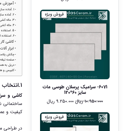
آموزش مر
1. آماده سازی سطح و زیر سازی مناسب با بتن یا فوم بتن
فروش ویژه
2. آماده سازی ملات یا چسب کاشی
3. ماله کشی چسب کاشی یا ملات روی سطح
4. ماله کشی چسب به پشت سرامیک
5. استفاده از چکش ساده یا چکش ویبراتور برای یکدست شدن سرامیک
6. استفاده از همتراز جهت یکسان شدن سطح کاشی و سرامیک
کاشی کار
ابزار آلا
چکش پلاست
صفحه تیغه پ
دریل به همرا
کلیپس و هم
1.انتخاب و طراحی الگوهای کاشی و سرامیک برای فضاهای مدرن
6071- سرامیک پرسلان طوسی مات
سایز 60*120
کاشی و سر
۱۰.۹۵۰.۰۰۰
ریال
۹.۲۵۰.۰۰۰
ریال
ساختمانی نه
کیفیت و عمر
فروش ویژه
در طراحی م