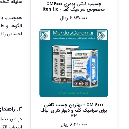
سلیقه شخصی 
چسبب کاشی پودری CM4000
مخصوص سرامیک کف - iten fix
همچنین، با
۶.۸۳۰.۰۰۰
ریال
الگوها و ط
احساس را ای
CM 6000 - بهترین چسب کاشی
3. راهنمای انتخاب و نصب کاشی و سرامیک مناسب برای هر فضا
برای سرامیک کف و دیوار دارای الیاف
PP
در این بخش
۸.۲۹۰.۰۰۰
ریال
انتخاب الگو