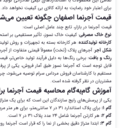
تمامی این محصولات با استانداردهای کیفی صادراتی تولید 
برای اعتبار خود رضایت به ارائه کالای بی کیفیت نخواهد داد.
قیمت آجرنما اصفهان چگونه تعیین می‌شو
قیمت آجرنما در بازار، تابع چند عامل اصلی است:
نوع خاک مصرفی
: کیفیت خاک نسوز، تأثیر مستقیمی بر است
کارخانه تولیدکننده
: هر کارخانه بسته به تجهیزات و روش تولید
شکل آجر
: آجرهای پلاک (تخت) معمولاً قیمتی متفاوت از آجرهای L شکل (که برای پوشش لبه‌ها و گوشه‌های نما استفاده می‌شون
رنگ و بافت
: برخی رنگ‌ها به دلیل فرآیند تولید خاص‌تر، قی
مستقیم با کارشناسان فروش مرداس سرام توصیه می‌شود، چرا ک
مشتریان در نظر گرفته شده است.
آموزش گام‌به‌گام محاسبه قیمت آجرنما برا
یکی از پرسش‌های رایج سازندگان این است که برای یک متراژ 
گام ۱:
برای پلاک استاندارد ۳۱ در ۷ سانتی‌متر، برای هر متر مربع نما به‌طور میانگین به ۴۰ عدد آجرنما نیاز دارید.
گام ۲:
هر کارتن آجرنما شامل ۲۴ عدد پلاک ۳۱ در ۷ است.
گام ۳:
ابتدا متراژ دقیق بخشی از نما را که قرار است آجرنما ر