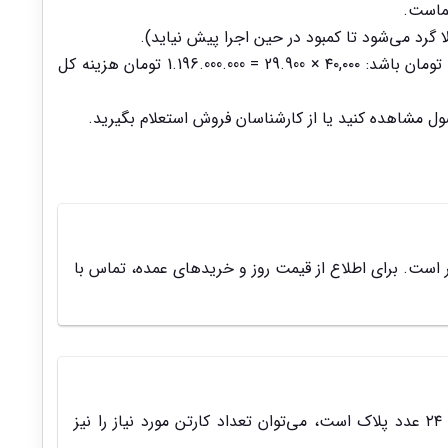
برای برآورد هزینه کل، تعداد آجر مورد نیاز را در قیمت هر عدد ضرب کنید. برای مثال، اگر قیمت هر عدد آجرنما سفید 29.900 تومان باشد: ۴۰,۰۰۰ × 29.900 = 1.196.000.000 تومان هزینه کل
مشاهده کنید یا از کارشناسان فروش استعلام بگیرید.
 پلاک، ابعاد آجر (مثلاً ۳۱×۷ سانتی‌متر)، نوع خاک مصرفی، کارخانه تولیدکننده و شکل آجر (پلاک یا L) متغیر است. برای اطلاع از قیمت روز و خریدهای عمده، تماس با
برای پلاک استاندارد ۳۱×۷ سانتی‌متر، معمولاً حدود ۴۰ عدد آجر برای هر متر مربع نیاز است. با توجه به اینکه هر کارتن شامل ۲۴ عدد پلاک است، می‌توان تعداد کارتن مورد نیاز را نیز