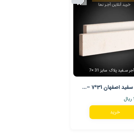
ید اصفهان 31*7 –...
ریال
خرید