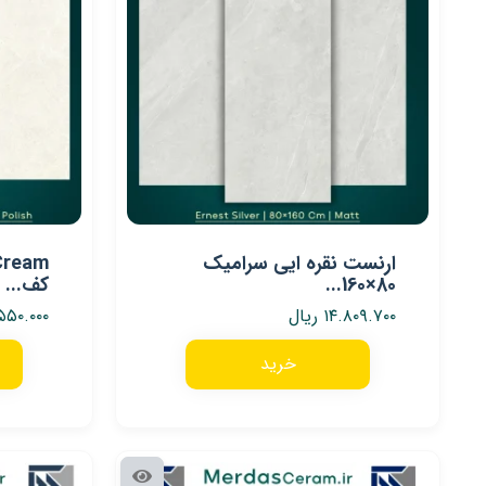
ارنست نقره ایی سرامیک
80×160...
کف...
۱۴.۸۰۹.۷۰۰
ریال
۵۵۰.۰۰۰
خرید