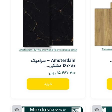
Amsterdam – سرامیک
80×160 مشکی...
۱۵.۴۶۷.۳۰۰
ریال
خرید