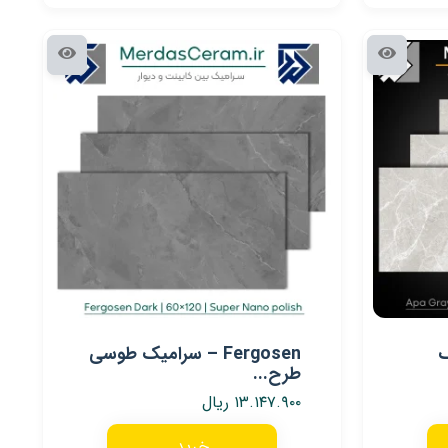
ک
Fergosen – سرامیک طوسی
طرح...
۱۳.۱۴۷.۹۰۰
ریال
خرید