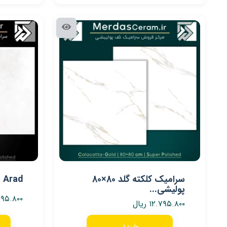
سرامیک کلکته گلد 80×80
Arad – سرامیک آراد سوپر...
پولیشی...
۷۹۵.۸۰۰
۱۲.۷۹۵.۸۰۰
ریال
خرید