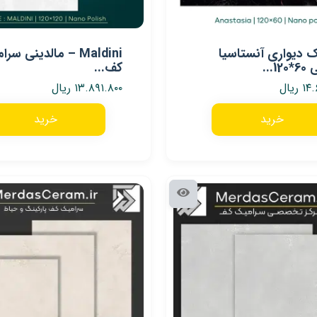
 دیواری آنستاسیا
Maldini – مالدینی س
1...
کف...
۱۴.
ریال
۱۳.۸۹۱.۸۰۰
ریال
خرید
خرید