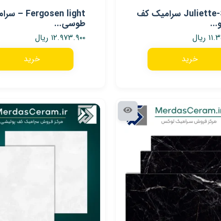
Juliette-Silver سرامیک کف
Fergosen light 
..
طوسی...
۱۱.
ریال
۱۲.۹۷۳.۹۰۰
ریال
خرید
خرید