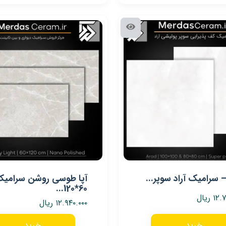
آپا طوسی روشن سرامی
60*120...
۱۲.
ریال
۱۲.۹۴۰.۰۰۰
ریال
خرید
خرید