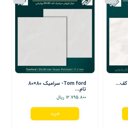
Tom ford- سرامیک 80×80
تام...
۱۲.۷۹۵.۸۰۰
ریال
خرید