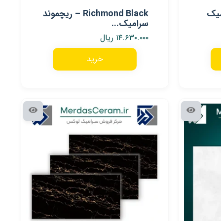
– سرامیک
Richmond Black – ریچموند
سرامیک...
۱۴.۶۳۰.۰۰۰
ریال
خرید