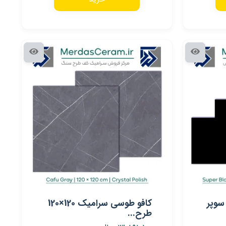
میک سوپر
کافو طوسی سرامیک 120×120
طرح...