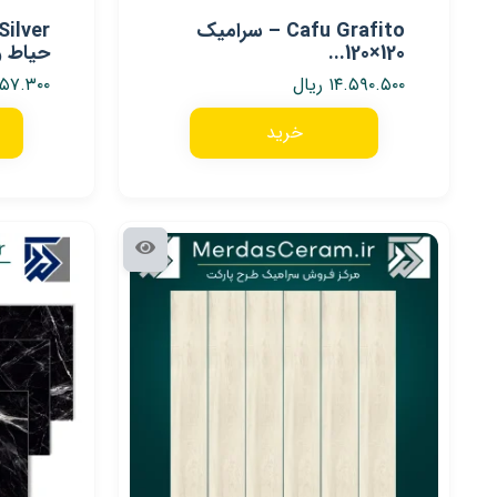
Cafu Grafito – سرامیک
120×120...
حیاط و.
۱۴.۵۹۰.۵۰۰
ریال
۳۵۷.۳۰۰
خرید