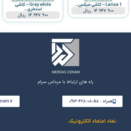
Larisa 1 – کاشی میکس...
Gray white – کاشی
استخری...
۱۴.۹۴۷.۹۰۰
ریال
۱۴.۹۴۷.۹۰۰
ریال
راه های ارتباط با مرداس سرام
همراه : 58-08-428-0913
ram.ir
نماد اعتماد الکترونیک