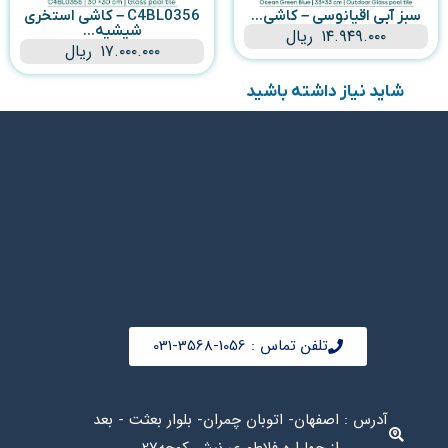
سبز آبی اقیانوسی – کاشی...
C4BL0356 – کاشی استخری
شیشیه...
۱۴.۹۴۹.۰۰۰
ریال
۱۷.۰۰۰.۰۰۰
ریال
شاید نیاز داشته باشید
تلفن تماس : 1056-3568-031
آدرس : اصفهان- اتوبان چمران- بلوار بعثت - بعد