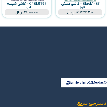
Black1-Bf – کاشی مشکی
C4BL0197 – کاشی شیشه
فول...
ایی...
۱۷.۵۳۷.۳۰۰
ریال
۱۷.۰۰۰.۰۰۰
ریال
Emile : Info@MerdasCe
دسترسی سریع