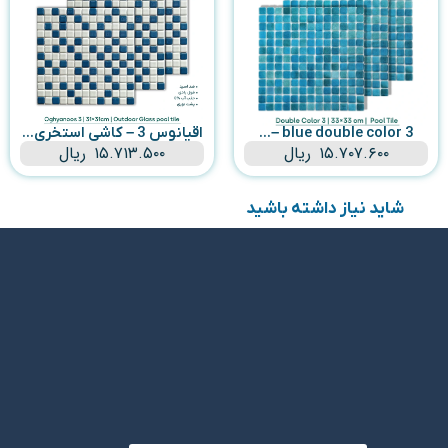
blue double color 3 –...
اقیانوس 3 – کاشی استخری...
۱۵.۷۰۷.۶۰۰
ریال
۱۵.۷۱۳.۵۰۰
ریال
شاید نیاز داشته باشید