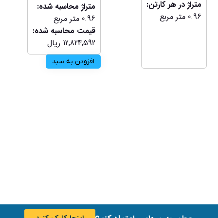
متراژ در هر کارتن:
متراژ محاسبه شده:
0.96
متر مربع
0.96
متر مربع
قیمت محاسبه شده:
12,824,592
ریال
افزودن به سبد