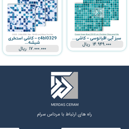
سبز آبی اقیانوسی – کاشی...
c4bl0329 – کاشی استخری
شیشه...
۱۴.۹۴۹.۰۰۰
ریال
۱۷.۰۰۰.۰۰۰
ریال
راه های ارتباط با مرداس سرام