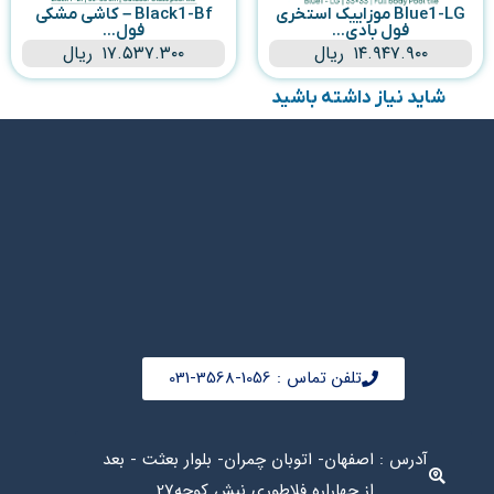
Blue1-LG موزاییک استخری
Black1-Bf – کاشی مشکی
فول بادی...
فول...
۱۴.۹۴۷.۹۰۰
ریال
۱۷.۵۳۷.۳۰۰
ریال
شاید نیاز داشته باشید
تلفن تماس : 1056-3568-031
آدرس : اصفهان- اتوبان چمران- بلوار بعثت - بعد
از چهاراره فلاطوری نبش کوچه27