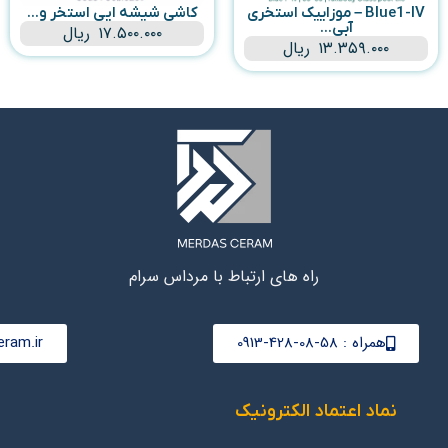
Blue1-IV – موزاییک استخری
کاشی شیشه ایی استخر و...
آبی...
۱۷.۵۰۰.۰۰۰
ریال
۱۳.۳۵۹.۰۰۰
ریال
راه های ارتباط با مرداس سرام
همراه : 58-08-428-0913
ram.ir
نماد اعتماد الکترونیک