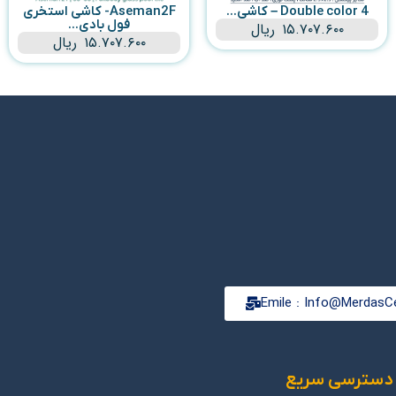
Double color 4 – کاشی...
Aseman2F- کاشی استخری
فول بادی...
۱۵.۷۰۷.۶۰۰
ریال
۱۵.۷۰۷.۶۰۰
ریال
Emile : Info@MerdasCe
دسترسی سریع