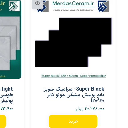
Super Black- سرامیک سوپر
نانو پولیش مشکی مونو کالر
طوسی 
60*120
پولیش 60*0
۲۰.۲۷۶.۰۰۰
ریال
۹۷۳.۹۰۰
خرید