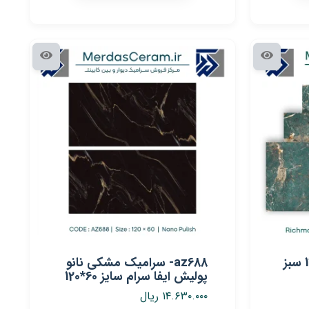
ریچموند سرامیک 60×120 سبز
az688- سرامیک مشکی نانو
پولیش ایفا سرام سایز 60*120
۱۴.۶۳۰.۰۰۰
ریال