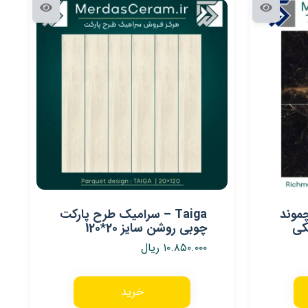
Ri – ریچموند
Taiga – سرامیک طرح پارکت
کی
چوبی روشن سایز 20*120
۱۰.۸۵۰.۰۰۰
ریال
خرید