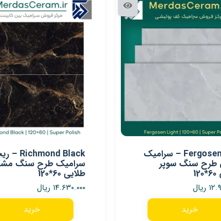
Fergosen light – سرامیک
chmond Black
طرح سنگ سوپر
سرامیک طرح سنگ مش
12
طلایی 60*120
۱۲.
ریال
۱۴.۶۳۰.۰۰۰
ریال
خرید
خرید