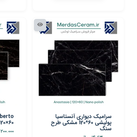
سرامیک دیواری آنستاسیا
پولیشی 60*120 مشکی طرح
60×120 نانو پولیشی ایفا سرام
سنگ
.۲۰۰.۰۰۰