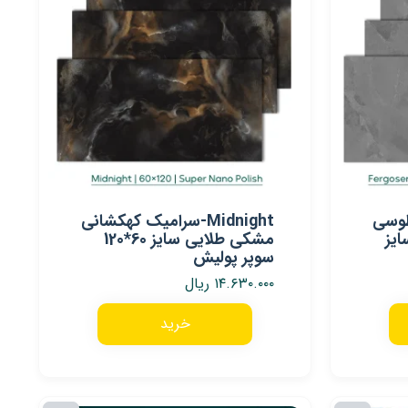
ک طوسی
Midnight-سرامیک کهکشانی
یز
مشکی طلایی سایز 60*120
سوپر پولیش
۱۴.۶۳۰.۰۰۰
ریال
خرید