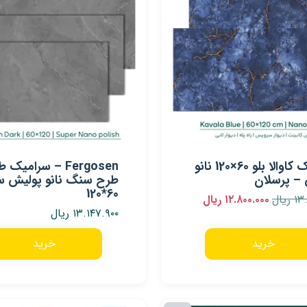
سرامیک کاوالا بلو 60×120 نانو
Fergosen – سرامی
– پرسلان
طرح سنگ نانو پولیش سا
60*120
۱۳
ریال
۱۲.۸۰۰.۰۰۰
ریال
۱۳.۱۴۷.۹۰۰
ریال
خرید
خرید