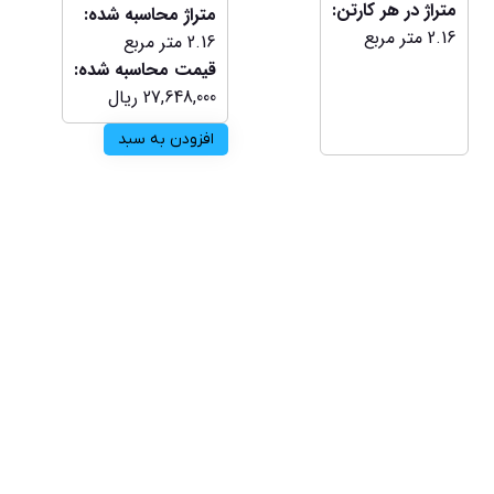
متراژ در هر کارتن:
متراژ محاسبه شده:
2.16
متر مربع
2.16
متر مربع
قیمت محاسبه شده:
27,648,000
ریال
افزودن به سبد