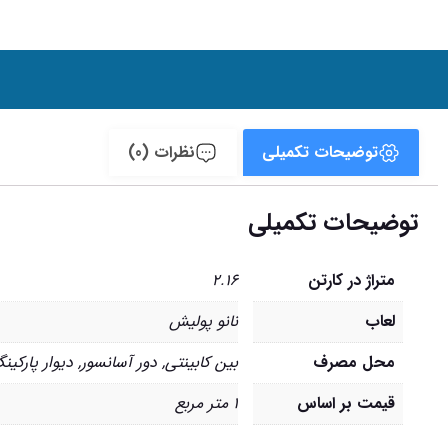
توضیحات تکمیلی
نظرات (0)
توضیحات تکمیلی
متراژ در کارتن
2.16
لعاب
نانو پولیش
محل مصرف
بین کابینتی
,
دور آسانسور
,
دیوار پارکین
قیمت بر اساس
1 متر مربع