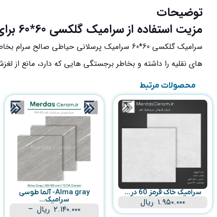
توضیحات
مزیت استفاده از سرامیک گلکسی 60*60 برای کف پارکینگ و حیاط
های نقلیه را داشته و بخاطر برجستگی هایی که دارد، مانع از ل
محصولات مرتبط
سرامیک خاک قرمز 60 در...
Alma gray- آلما طوسی
سرامیک...
۱.۹۵۰.۰۰۰
ریال
۲.۱۴۰.۰۰۰
ریال
–