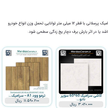
سرامیک گلکسی 60*60 سرامیک پرسلانی حیاطی صالح سرام بخاطر قیمت اقتصادی که دارد، گزینه مناسبی بجای موزاییک است. این سرامیک پرسلانی با قطر 12 میلی متر توانایی تحمل وزن انواع خودرو
اشد یا در اثر بارش برف دچار یخ زدگی سطحی شود.
کاشی سرامیک 60*60 سوپر
ترمو وود A1 – سرامیک...
نانو...
۱۱.۵۹۰.۲۰۰
ریال
۳.۰۲۰.۰۰۰
ریال