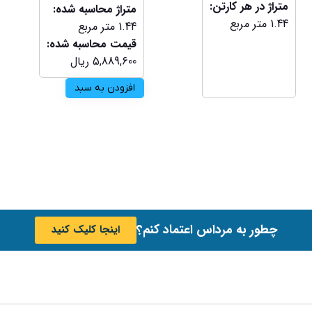
متراژ در هر کارتن:
متراژ محاسبه شده:
1.44
متر مربع
1.44
متر مربع
قیمت محاسبه شده:
5,889,600
ریال
افزودن به سبد
چطور به مرداس اعتماد کنم؟
اینجا کلیک کنید