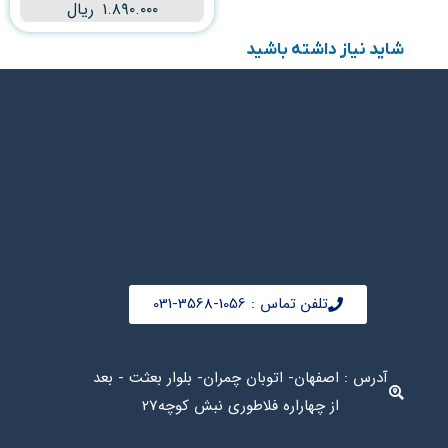
۱.۸۹۰.۰۰۰
ریال
شاید نیاز داشته باشید
تلفن تماس : 1056-3568-031
آدرس : اصفهان- اتوبان چمران- بلوار بعثت - بعد
از چهاراره فلاطوری نبش کوچه27