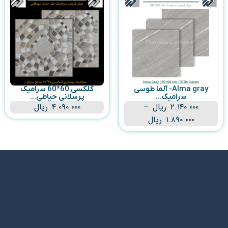
Alma gray- آلما طوسی
گلکسی 60*60 سرامیک
سرامیک...
پرسلانی حیاطی...
۲.۱۴۰.۰۰۰
ریال
–
۴.۰۹۰.۰۰۰
ریال
۱.۸۹۰.۰۰۰
ریال