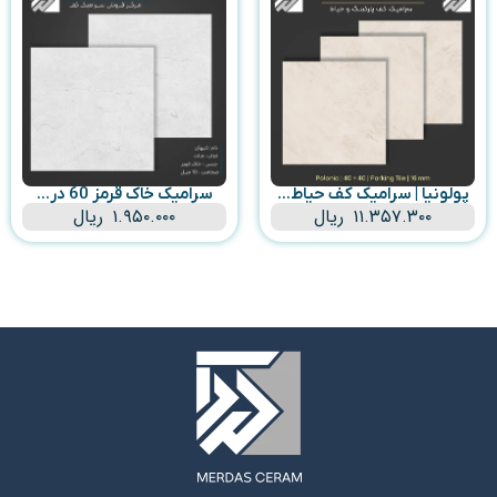
پولونیا | سرامیک کف حیاط...
سرامیک خاک قرمز 60 در...
۱۱.۳۵۷.۳۰۰
ریال
۱.۹۵۰.۰۰۰
ریال