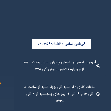
تلفن تماس : 1056-3568-031
آدرس : اصفهان- اتوبان چمران- بلوار بعثت - بعد
از چهاراره فلاطوری نبش کوچه27
ساعات کاری : از شنبه الی چهار شنبه از ساعت 8
الی 13 و 16 الی 19 روز های پنجشنبه از 8 الی
13:30