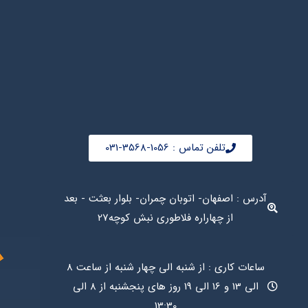
تلفن تماس : 1056-3568-031
آدرس : اصفهان- اتوبان چمران- بلوار بعثت - بعد
از چهاراره فلاطوری نبش کوچه27
ساعات کاری : از شنبه الی چهار شنبه از ساعت 8
الی 13 و 16 الی 19 روز های پنجشنبه از 8 الی
13:30