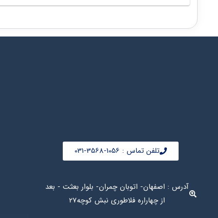
تلفن تماس : 1056-3568-031
آدرس : اصفهان- اتوبان چمران- بلوار بعثت - بعد
از چهاراره فلاطوری نبش کوچه27