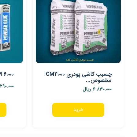
چسبب کاشی پودری CM4000
CM 6000 – بهترین
مخصوص...
۲۹۰.۰۰۰
۶.۸۳۰.۰۰۰
ریال
خرید