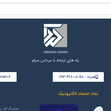
راه های ارتباط با مرداس سرام
همراه : 58-08-428-0913
ram.ir
نماد اعتماد الکترونیک
سرامیک کف پذ