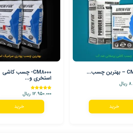
 چسب...
CM8000- چسب کاشی
استخری و...
۸.
ریال
۱۲.۹۵۰.۰۰۰
ریال
نمره
4.67
از 5
خرید
خرید