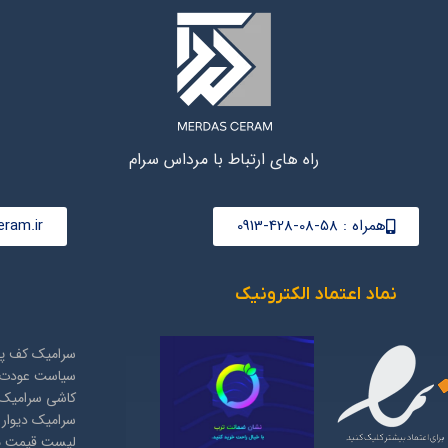
راه های ارتباط با مرداس سرام
همراه : 58-08-428-0913
ram.ir
نماد اعتماد الکترونیک
سرامیک کف پذ
سیاست عودت 
کاشی سرامیک 
سرامیک دیوار
لیست قیمت مح