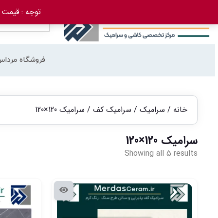
توجه : قیمت کاشی استخری از تا
فروشگاه مرداس
خانه
/
سرامیک
/
سرامیک کف
/ سرامیک 120×120
سرامیک 120×120
Showing all 5 results