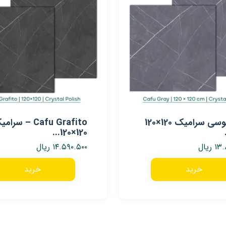
کافو طوسی سرامیک 120×120
Cafu Grafito – سرا
120×120...
۱۳.
ریال
۱۴.۵۹۰.۵۰۰
ریال
خرید
خرید