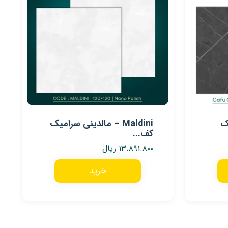
میک
Maldini – مالدینی سرامیک
کف...
۱۳.۸۹۱.۸۰۰
ریال
خرید