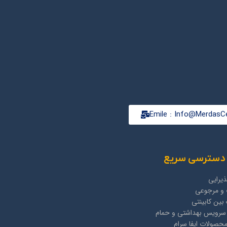
Emile : Info@MerdasCe
دسترسی سریع
یرایی
و مرجوعی
بین کابینتی
 سرویس بهداشتی و حمام
صولات ایفا سرام