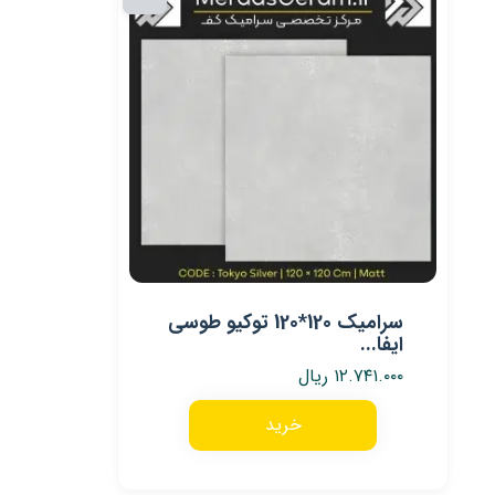
سرامیک 120*120 توکیو طوسی
ایفا...
۱۲.۷۴۱.۰۰۰
ریال
خرید