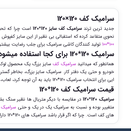
سرامیک کف 120×120
جدید ترین ترند
سرامیک کف سایز 120*120
است چرا که تحول
نحوی متقاعد کرده که استقبالی بی نظیر از این سایز کفپوش
100*100
تولید کنندگان کاشی سرامیک برای جلب رضایت بیشتر 
سرامیک 120*120 برای کجا استفاده میشود؟
همانطور که میدانید
سرامیک کف
خودرو و حتی یک دفتر کار. سرامیک سایز بزرگ، بخاطر گست
ایی برای انتخاب سرامیک 120*120 باید به آن توجه کرد، لعاب، طرح و رنگ سرامیک است.
قیمت سرامیک کف 120*120
سرامیک 120*120
در مقایسه با دیگر متریال ها نظیر سنگ بش
متغییر بوده و نسبت به سرامیک یک در یک و حتی
سرامیک 80*80
های کف است. چرا که اگر قرار باشد سرامیک های 120*120 دارای موج در لعاب خود باشند، بیشتر به یک متریال بی مصرف مشابه خواهند بود تا یک محصول سرامیکی لوکس.