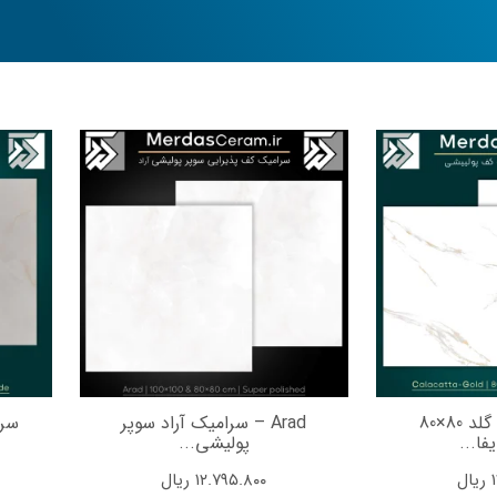
سرامیک کلکته گلد 80×80
Arad – سرامیک آراد سوپر
فا...
پولیشی...
ریال
۱۲.۷۹۵.۸۰۰
ریال