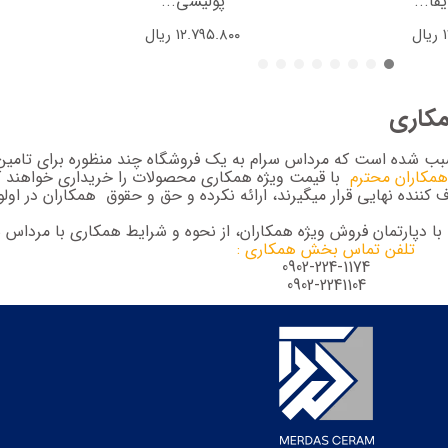
فا...
پولیشی...
ریال
۱۲.۷۹۵.۸۰۰
ریال
مکاری
سبب شده است که مرداس سرام به یک فروشگاه چند منظوره برای تامین
همکاران محترم
با قیمت ویژه همکاری محصولات را خریداری خواهند ک
کننده نهایی قرار میگیرند، ارائه نکرده و حق و حقوق همکاران در اولو
ا دپارتمان فروش ویژه همکاران، از نحوه و شرایط همکاری با مرداس سر
تلفن تماس بخش همکاری :
0902-224-1174
0902-2241104