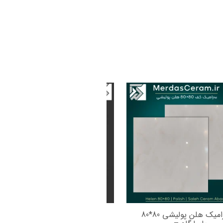
سرامیک هلن پولیشی 80*80
سرامیک لیزا 80*80 پولیشی