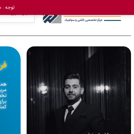
توجه : سفارش 
فر
همک
مرب
تخف
برا
کمتر