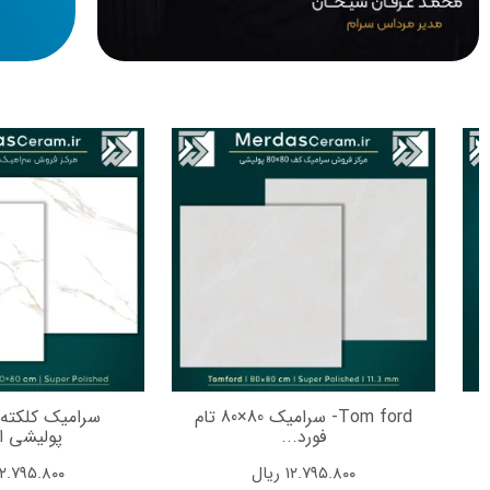
Tom ford- سرامیک 80×80 تام
فورد...
پولیشی ای
۱۲.۷۹۵.۸۰۰
ریال
۱۲.۷۹۵.۸۰۰