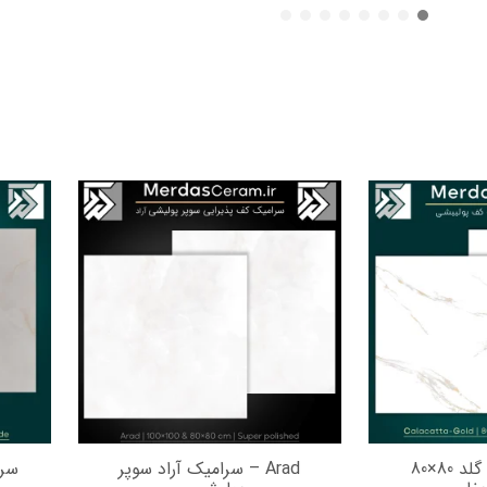
سرامیک کلکته گلد 80×80
Arad – سرامیک آراد سوپر